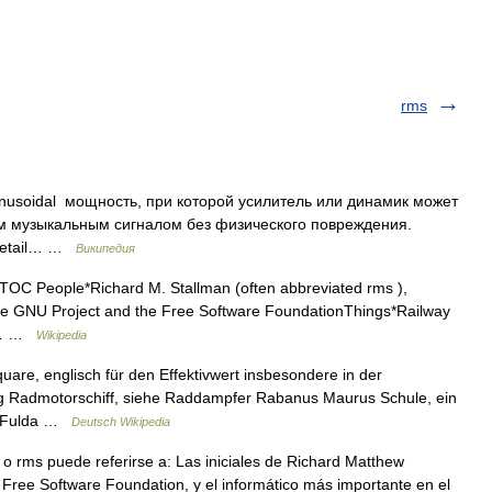
rms
nusoidal мощность, при которой усилитель или динамик может
ым музыкальным сигналом без физического повреждения.
Retail… …
Википедия
OTOC People*Richard M. Stallman (often abbreviated rms ),
the GNU Project and the Free Software FoundationThings*Railway
ce… …
Wikipedia
are, englisch für den Effektivwert insbesondere in der
ung Radmotorschiff, siehe Raddampfer Rabanus Maurus Schule, ein
in Fulda …
Deutsch Wikipedia
rms puede referirse a: Las iniciales de Richard Matthew
 Free Software Foundation, y el informático más importante en el