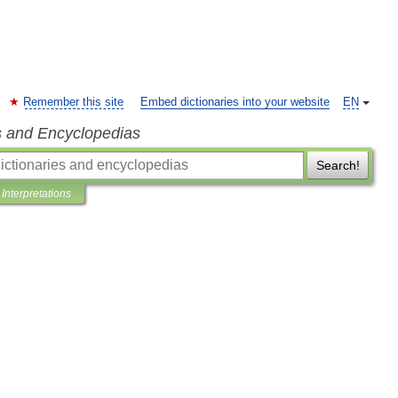
Remember this site
Embed dictionaries into your website
EN
s and Encyclopedias
Search!
Interpretations