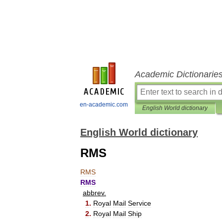
Academic Dictionarie
en-academic.com
English World dictionary
English World dictionary
RMS
RMS
RMS
abbrev
.
1
.
Royal
Mail
Service
2
.
Royal
Mail
Ship