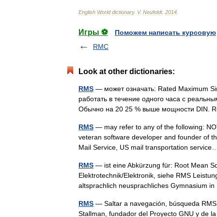
English
World
dictionary
.
V
.
Neufeldt
.
2014
.
Игры ⚽
Поможем написать курсовую
RMC
Look at other dictionaries:
RMS
— может означать: Rated Maximum Si
работать в течение одного часа с реальн
Обычно на 20 25 % выше мощности DIN. 
RMS
— may refer to any of the following: N
veteran software developer and founder of 
Mail Service, US mail transportation servi
RMS
— ist eine Abkürzung für: Root Mean Squ
Elektrotechnik/Elektronik, siehe RMS Leist
altsprachlich neusprachliches Gymnasium 
RMS
— Saltar a navegación, búsqueda RMS o 
Stallman, fundador del Proyecto GNU y de la