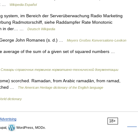
oot …
Wikipedia Español
ing system, im Bereich der Serverüberwachung Radio Marketing
erbung Radmotorschiff, siehe Raddampfer Rate Monotonic
hren in der… …
Deutsch Wikipedia
r George John Romanes (s. d.) …
Meyers Großes Konversations-Lexikon
he average of the sum of a given set of squared numbers …
…
Словарь-справочник терминов нормативно-технической документации
e(come) scorched. Ramadan, from Arabic ramaḍān, from ramaḍ,
corched …
The American Heritage dictionary of the English language
orld dictionary
Advertising
18+
upal,
WordPress, MODx.