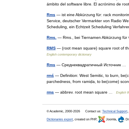
ámbito del software libre. El acrónimo de r
Rms
— ist eine Abkürzung für: rack monitor
Service, deutscher Vermarkter von Radio W
Scheduling, ein Echtzeit Scheduling Verfa
Rms.
— Rms., bei Tiernamen Abkürzung fü
RMS
— (root mean square) square root of t
English contemporary dictionary
Rms
— Среднеквадратичный Источник 
rmś
— Definition: West Semitic, to burn, b
parchedness, from ramiḍa, to be(come) s
rms
— abbrev. root mean square …
English W
© Academic, 2000-2026
Contact us:
Technical Support
,
Dictionaries export
, created on PHP,
Joomla,
Dr